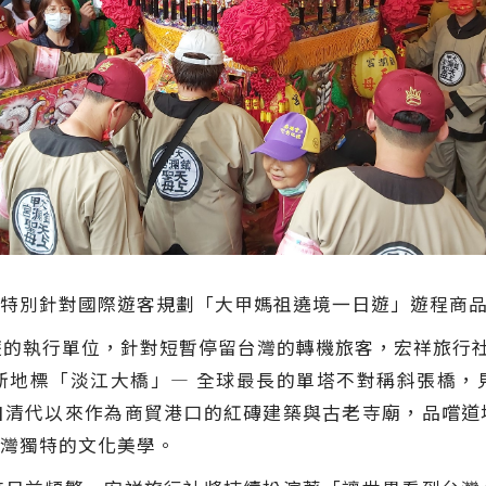
特別針對國際遊客規劃「大甲媽祖遶境一日遊」遊程商品
執行單位，針對短暫停留台灣的轉機旅客，宏祥旅行社
新地標「淡江大橋」— 全球最長的單塔不對稱斜張橋，
自清代以來作為商貿港口的紅磚建築與古老寺廟，品嚐道
灣獨特的文化美學。