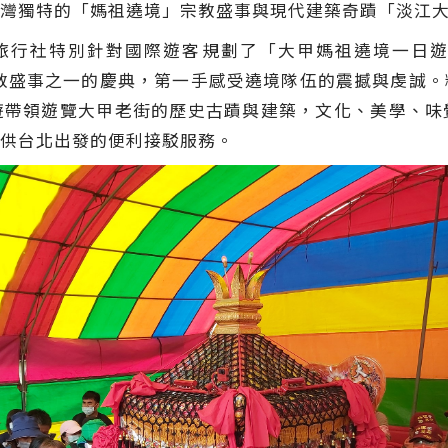
灣獨特的「媽祖遶境」宗教盛事與現代建築奇蹟「淡江
行社特別針對國際遊客規劃了「大甲媽祖遶境一日遊
譽為全球三大宗教盛事之一的慶典，第一手感受遶境隊伍的震撼與
遊帶領遊覽大甲老街的歷史古蹟與建築，文化、美學、味
供台北出發的便利接駁服務。