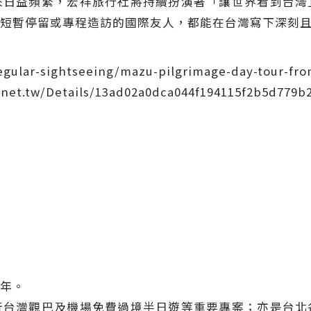
來日益頻繁，宏祥旅行社將持續扮演著「讓世界看到台灣
短暫停留或專程造訪的國際友人，都能在台灣寫下深刻
ular-sightseeing/mazu-pilgrimage-day-tour-from
net.tw/Details/13ad02a0dca044f194115f2b5d779b
年。
行台灣觀巴及機場免費過境半日遊等重要專案；亦是台北