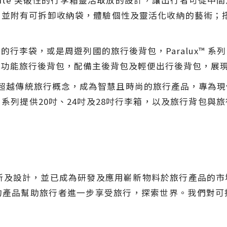
amsonite 突破性的行李箱靈活取放的設計，讓出行者可
並附有可拆卸收納袋，體驗個性及靈活化收納的藝術；搭配
行李袋，或是周遊列國的旅行後背包，Paralux™ 
多功能旅行後背包，配備主後背包及輕便出行後背包，展
 系列超越傳統旅行概念，成為智慧且時尚的旅行產品，專
系列提供20吋、24吋及28吋行李箱，以及旅行背包與
創新及設計，並已成為研發及應用嶄新物料於旅行產品的
的產品幫助旅行者進一步享受旅行，探索世界。我們對可