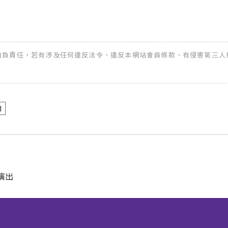
全權自負責任，若有涉及任何違反法令、違反本網站會員條款、有侵害第三人權益
d
演出