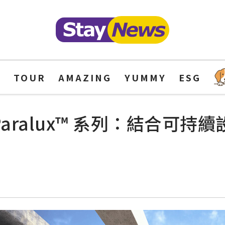
Y
TOUR
AMAZING
YUMMY
ESG
出 Paralux™ 系列：結合