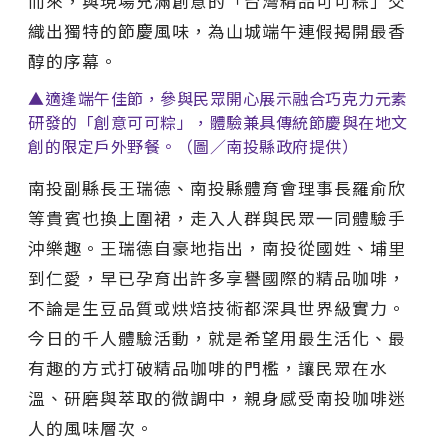
而來，與現場充滿創意的「台灣精品可可粽」交
織出獨特的節慶風味，為山城端午連假揭開最香
醇的序幕。
▲適逢端午佳節，參與民眾開心展示融合巧克力元素
研發的「創意可可粽」，體驗兼具傳統節慶與在地文
創的限定戶外野餐。（圖／南投縣政府提供）
南投副縣長王瑞德、南投縣體育會理事長羅俞欣
等貴賓也換上圍裙，走入人群與民眾一同體驗手
沖樂趣。王瑞德自豪地指出，南投從國姓、埔里
到仁愛，早已孕育出許多享譽國際的精品咖啡，
不論是生豆品質或烘焙技術都深具世界級實力。
今日的千人體驗活動，就是希望用最生活化、最
有趣的方式打破精品咖啡的門檻，讓民眾在水
溫、研磨與萃取的微調中，親身感受南投咖啡迷
人的風味層次。