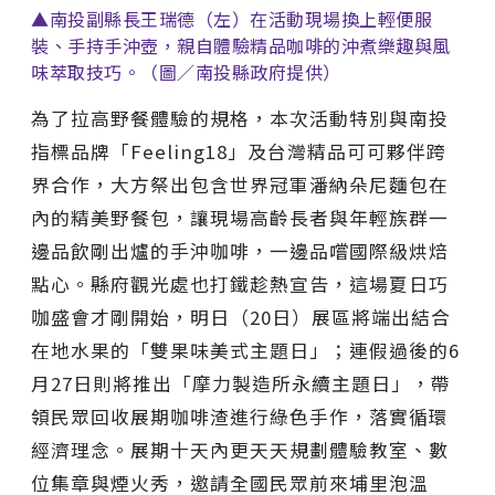
▲南投副縣長王瑞德（左）在活動現場換上輕便服
裝、手持手沖壺，親自體驗精品咖啡的沖煮樂趣與風
味萃取技巧。（圖／南投縣政府提供）
為了拉高野餐體驗的規格，本次活動特別與南投
指標品牌「Feeling18」及台灣精品可可夥伴跨
界合作，大方祭出包含世界冠軍潘納朵尼麵包在
內的精美野餐包，讓現場高齡長者與年輕族群一
邊品飲剛出爐的手沖咖啡，一邊品嚐國際級烘焙
點心。縣府觀光處也打鐵趁熱宣告，這場夏日巧
咖盛會才剛開始，明日（20日）展區將端出結合
在地水果的「雙果味美式主題日」；連假過後的6
月27日則將推出「摩力製造所永續主題日」，帶
領民眾回收展期咖啡渣進行綠色手作，落實循環
經濟理念。展期十天內更天天規劃體驗教室、數
位集章與煙火秀，邀請全國民眾前來埔里泡溫