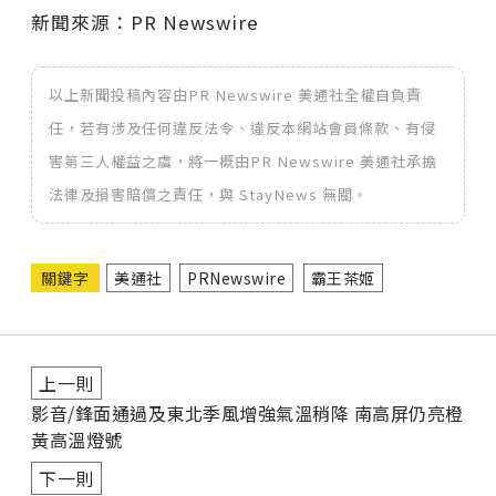
新聞來源：PR Newswire
以上新聞投稿內容由PR Newswire 美通社全權自負責
任，若有涉及任何違反法令、違反本網站會員條款、有侵
害第三人權益之虞，將一概由PR Newswire 美通社承擔
法律及損害賠償之責任，與 StayNews 無關。
關鍵字
美通社
PRNewswire
霸王茶姬
上一則
影音/鋒面通過及東北季風增強氣溫稍降 南高屏仍亮橙
黃高溫燈號
下一則