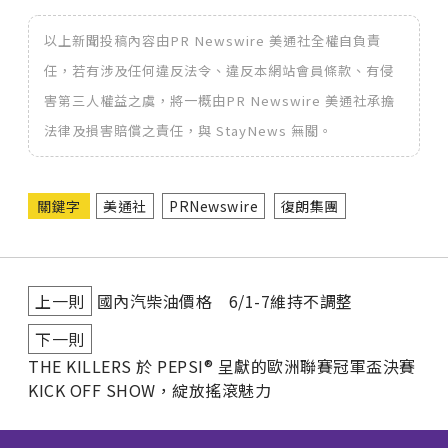
以上新聞投稿內容由PR Newswire 美通社全權自負責
任，若有涉及任何違反法令、違反本網站會員條款、有侵
害第三人權益之虞，將一概由PR Newswire 美通社承擔
法律及損害賠償之責任，與 StayNews 無關。
關鍵字
美通社
PRNewswire
復朗集團
上一則
國內汽柴油價格 6/1-7維持不調整
下一則
THE KILLERS 於 PEPSI® 呈獻的歐洲聯賽冠軍盃決賽
KICK OFF SHOW，綻放搖滾魅力