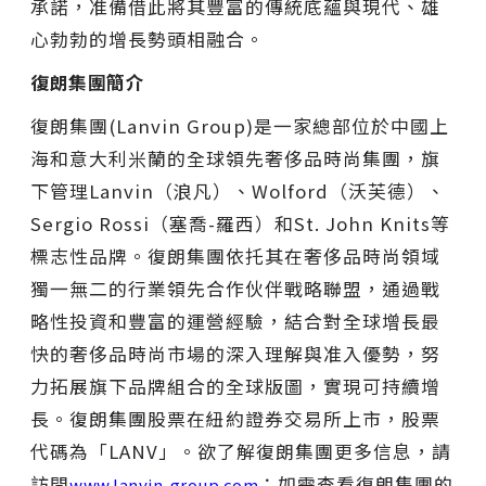
承諾，准備借此將其豐富的傳統底蘊與現代、雄
心勃勃的增長勢頭相融合。
復朗集團簡介
復朗集團(Lanvin Group)是一家總部位於中國上
海和意大利米蘭的全球領先奢侈品時尚集團，旗
下管理Lanvin（浪凡）、Wolford（沃芙德）、
Sergio Rossi（塞喬-羅西）和St. John Knits等
標志性品牌。復朗集團依托其在奢侈品時尚領域
獨一無二的行業領先合作伙伴戰略聯盟，通過戰
略性投資和豐富的運營經驗，結合對全球增長最
快的奢侈品時尚市場的深入理解與准入優勢，努
力拓展旗下品牌組合的全球版圖，實現可持續增
長。復朗集團股票在紐約證券交易所上市，股票
代碼為「LANV」。欲了解復朗集團更多信息，請
訪問
；如需查看復朗集團的
www.lanvin-group.com