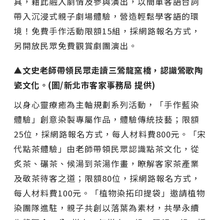
具，藉此融入劇情及參與演出，以簡單客語台詞
帶入沉浸式親子劇場體驗，營造輕鬆學客語的環
境！免費手作活動限額15組，採網路報名方式，
另開放民眾免費觀賞劇團演出。
▲文史老師帶領民眾走讀三鶯龍窯橋，認識鶯歌陶
瓷文化。(圖/新北市客家事務局 提供)
以身心靈療癒為主軸規劃系列活動，「手作藍染
體驗」創意染製專屬作品，體驗傳統技藝；限額
25位，採網路報名方式，每人材料費800元。「宋
代點茶體驗」由老師帶領民眾認識點茶文化，從
炙茶、碾茶、候湯到茶湯作畫，瞭解客家茶產業
及敬茶待客之道；限額80位，採網路報名方式，
每人材料費100元。「植物染拓印提袋」邀請植物
染團隊進駐，親子共創以落葉為素材，共學永續