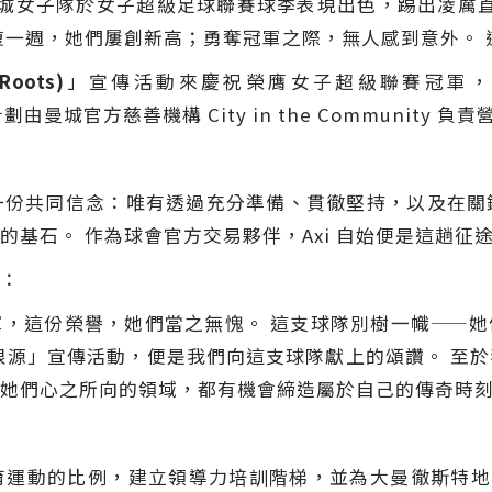
 帶領下，曼城女子隊於女子超級足球聯賽球季表現出色，踢出
復一週，她們屢創新高；勇奪冠軍之際，無人感到意外。 
oots)
」宣傳活動來慶祝榮膺女子超級聯賽冠軍，並宣佈
由曼城官方慈善機構 City in the Community 負責
一份共同信念：唯有透過充分準備、貫徹堅持，以及在關
連的基石。 作為球會官方交易夥伴，Axi 自始便是這趟征
說：
，這份榮譽，她們當之無愧。 這支球隊別樹一幟——
我的根源」宣傳活動，便是我們向這支球隊獻上的頌讚。 
她們心之所向的領域，都有機會締造屬於自己的傳奇時
運動的比例，建立領導力培訓階梯，並為大曼徹斯特地區