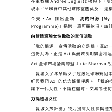
在主教練 Andree Jeglertz
現水平令聯賽中其他球隊望塵莫及。 週
今天，Axi 推出全新「
我的根源 (My R
Programme)」捐贈一筆可觀款項，該計劃
向締造輝煌女性致敬的宣傳活動
「我的根源」宣傳活動的立足點，源於
這份共鳴，正是 Axi 與曼城長期緊密相
Axi 全球市場營銷總監 Julie Sharova 
「曼城女子隊榮膺女子超級足球聯賽冠軍
好與我們 Axi 的信念遙相呼應。 「
讓下一代女性，不論在體育、交易或任何
力挺體壇女性
「曼城女孩計劃」致力提高女性參與體育