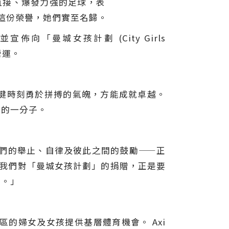
凌厲直接、爆發力強的足球，表
這份榮譽，她們實至名歸。
向「曼城女孩計劃 (City Girls
營運。
鍵時刻勇於拼搏的氣魄，方能成就卓越。
途的一分子。
她們的舉止、自律及彼此之間的鼓勵——正
至於我們對「曼城女孩計劃」的捐贈，正是要
刻。」
的婦女及女孩提供基層體育機會。 Axi