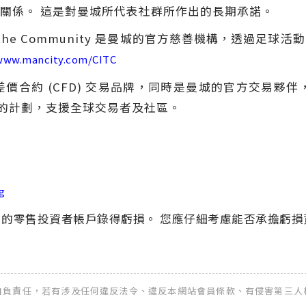
關係。 這是對曼城所代表社群所作出的長期承諾。
 in the Community 是曼城的官方慈善機構，透過
www.mancity.com/CITC
) 及差價合約 (CFD) 交易品牌，同時是曼城的官方交易夥
導的計劃，支援全球交易者及社區。
g
% 的零售投資者帳戶錄得虧損。 您應仔細考慮能否承擔虧
全權自負責任，若有涉及任何違反法令、違反本網站會員條款、有侵害第三人權益