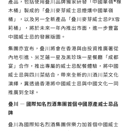
產品，包括使用叠川品牌獨家研發「中國單嶺®橡
木桶」製成的「叠川麥芽威士忌煙燻中國單嶺
桶」，以及另一全新產品「叠川麥芽威士忌PX雪
莉桶」，將於未來一年內推出市面，進一步豐富
中國威士忌的發展版圖。
集團亦宣布，叠川將會在香港與由投資推廣署從
內地引進、米芝蓮一星及黑珍珠一星餐廳「成都
宴」合作，推出專屬的威士忌配餐體驗，將中國
威士忌與四川菜結合，帶來全新的川酒川菜文化
演繹，冀透過香港將中國威士忌與中國文化一同
推廣到全球。
叠川
—
國際知名烈酒集團首個中國原產威士忌品
牌
叠川為國際知名烈酒集團保樂力加首個中國威士