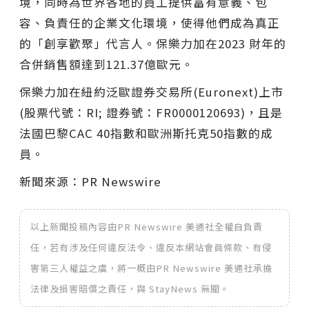
境，同時為世界各地的員工提供富有意義、包
容、負責任的企業文化環境，使得他們成為真正
的「創享歡聚」代言人。保樂力加在2023 財年的
合併銷售額達到121.37億歐元。
保樂力加在紐約泛歐證券交易所(Euronext)上市
(股票代號：RI; 證券號：FR0000120693)，且是
法國巴黎CAC 40指數和歐洲斯托克50指數的成
員。
新聞來源：PR Newswire
以上新聞投稿內容由PR Newswire 美通社全權自負責
任，若有涉及任何違反法令、違反本網站會員條款、有侵
害第三人權益之虞，將一概由PR Newswire 美通社承擔
法律及損害賠償之責任，與 StayNews 無關。