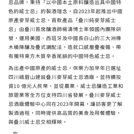
忌品牌，秉持「以中國本土原料釀造出具中國特
色的威士忌」的製酒理念，自2023年起推出中國
原產麥芽威士忌。首款產品「叠川純麥芽威士
忌」由叠川首席釀酒師楊濤博士率領國內團隊研
發，運用美國、西班牙及中國長白山的三大洲橡
木桶陳釀及疊式調配法，造就口感層疊複雜、帶
有獨特東方木質辛香尾韻的中國特色威士忌。
為出產中國原產的威士忌，保樂力加早年已選址
四川峨眉山建設叠川麥芽威士忌酒廠，並持續投
資10 億元人民幣，並從農業、威士忌釀造工業和
旅遊業等全方位支持四川省發展。叠川麥芽威士
忌酒廠體驗中心同在2023年開幕，讓訪客更了解
製酒過程，同時提供高品質的美食及用餐體驗，
與叠川威士忌交相輝映。
– 完 –