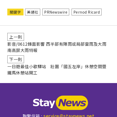
關鍵字
美通社
PRNewswire
Pernod Ricard
上一則
影音/0612鋒面影響 西半部有陣雨或局部雷雨及大雨
南高屏大雨特報
下一則
一日遊最佳小歇驛站 壯圍「國五左岸」休憩空間暨
鐵馬休憩站開工
service@staynews.net
聯繫信箱 :