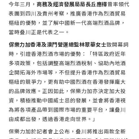
今年三月，
商務及經濟發展局局長丘應樺
曾率領代
表團到四川及貴州考察，推廣香港作為烈酒貿易
樞紐的優勢，並了解中國新一代高端烈酒品牌，
當時叠川正是代表之一。
保樂力加香港及澳門營運總監林翠華女士
致開幕詞
時，引證香港烈酒市場的優勢：「特區政府近年
多項政策，包括調整高端烈酒稅制、協助內地酒
企開拓海外市場等，不但提升香港作為烈酒貿易
樞紐的競爭力，更有助中國烈酒在香港發揮龐大
的品牌效應。正因如此，保樂力加亦決定加大投
資，積極推動中國威士忌的發展，並會將香港視
為將各項產品帶到國際市場的重要平台，讓叠川
由成都出發，透過香港走向世界。」
保樂力加於記者會上公布，叠川將推出兩款全新