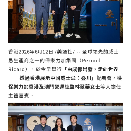
香港
2026年6月12日
/美通社/ -- 全球領先的威士
忌生產商之一的保樂力加集團（Pernod
Ricard），於今早舉行
「由成都出發，走向世界
——
透過香港展示中國威士忌：叠川」記者會
，獲
保樂力加香港及澳門營運總監林翠華女士
等人擔任
主禮嘉賓。