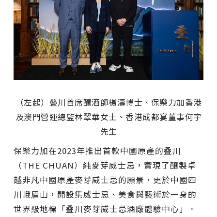
（左起）叠川首席釀酒師楊濤博士、保樂力加香港
及澳門營運總監林翠華女士、香港成都宴董事何宇
先生
保樂力加在2023年推出首款中國原產的叠川
（THE CHUAN）純麥芽威士忌，實現了釀製卓
越非凡中國原產麥芽威士忌的願景，更於中國四
川峨眉山，開設集威士忌、美食與藝術於一身的
世界級地標「叠川麥芽威士忌酒廠體驗中心」。