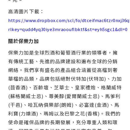
高清圖片下載：
https://www.dropbox.com/scl/fo/dtceifmac6tzr0nxj
rlkey=qudd4yq30iye3mraoouflbktf&st=eyh5sgc1&dl=0
關於保樂力加
保樂力加是全球烈酒和葡萄酒行業的領導者，擁
有傳統工藝、先進的品牌建設和遍布全球的分銷
網絡。我們享有盛名的產品組合涵蓋從高檔到奢
華檔的品類，品牌包括絕對伏特加(伏特加)、力加
(茴香酒)、百齡壇、芝華士、皇家禮炮、格蘭威特
(蘇格蘭威士忌)、尊美醇(愛爾蘭威士忌)、馬爹利
(干邑)、哈瓦納俱樂部(朗姆)、必富達(金酒)、馬
利寶(力嬌酒)、瑪姆以及巴黎之花(香檳)。我們的
使命是確保品牌的長期發展，充分尊重人類和環