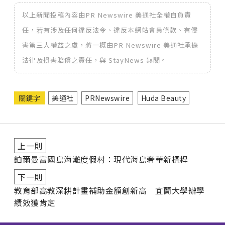
以上新聞投稿內容由PR Newswire 美通社全權自負責
任，若有涉及任何違反法令、違反本網站會員條款、有侵
害第三人權益之虞，將一概由PR Newswire 美通社承擔
法律及損害賠償之責任，與 StayNews 無關。
關鍵字
美通社
PRNewswire
Huda Beauty
上一則
鉑爾曼富國島海灘度假村：現代海島奢華新標桿
下一則
教育部高教深耕計畫補助金額創新高 宜蘭大學辦學
績效獲肯定