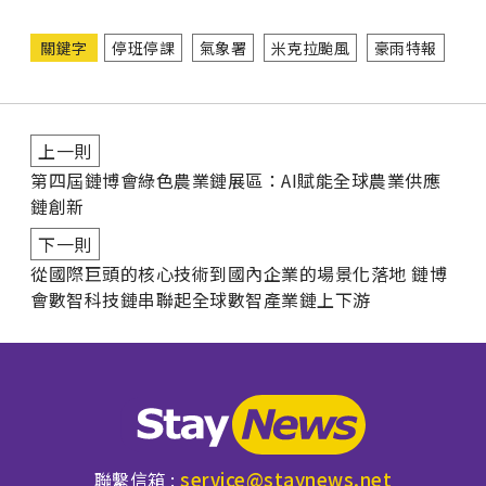
關鍵字
停班停課
氣象署
米克拉颱風
豪雨特報
上一則
第四屆鏈博會綠色農業鏈展區：AI賦能全球農業供應
鏈創新
下一則
從國際巨頭的核心技術到國內企業的場景化落地 鏈博
會數智科技鏈串聯起全球數智產業鏈上下游
service@staynews.net
聯繫信箱 :