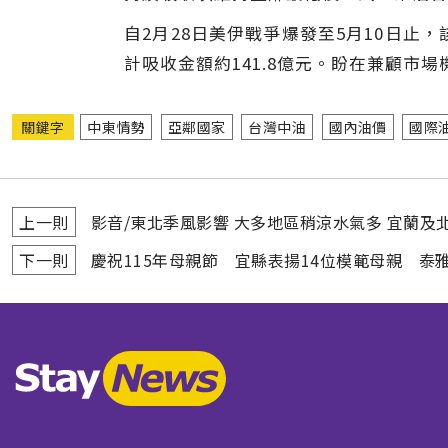
自2月28日美伊戰爭爆發至5月10日
計吸收金額約141.8億元。盼在兼顧
關鍵字
中東情勢
亞鄰國家
台灣中油
國內油價
國際
上一則
影音/東北季風影響 大多地區稍涼水氣多 宜蘭及
下一則
慶祝115年母親節 宜縣表揚14位模範母親 泰