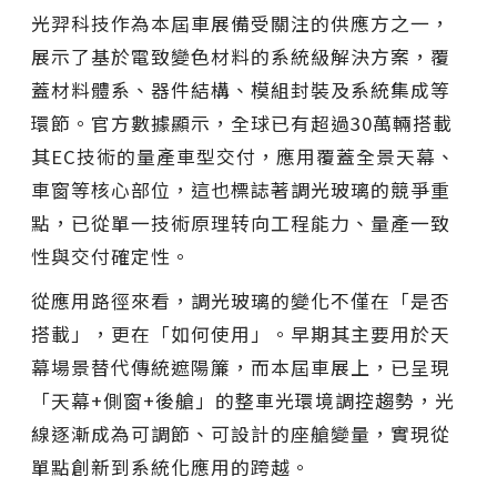
光羿科技作為本屆車展備受關注的供應方之一，
展示了基於電致變色材料的系統級解決方案，覆
蓋材料體系、器件結構、模組封裝及系統集成等
環節。官方數據顯示，全球已有超過30萬輛搭載
其EC技術的量產車型交付，應用覆蓋全景天幕、
車窗等核心部位，這也標誌著調光玻璃的競爭重
點，已從單一技術原理转向工程能力、量產一致
性與交付確定性。
從應用路徑來看，調光玻璃的變化不僅在「是否
搭載」，更在「如何使用」。早期其主要用於天
幕場景替代傳統遮陽簾，而本屆車展上，已呈現
「天幕+側窗+後艙」的整車光環境調控趨勢，光
線逐漸成為可調節、可設計的座艙變量，實現從
單點創新到系統化應用的跨越。