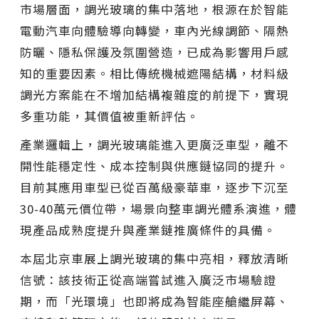
市場層面，調光玻璃的集中落地，根源在於智能
電動汽車向體驗導向轉變，車內光線調節、隔熱
防曬、隱私保護及氛圍營造，已成為影響用戶感
知的重要因素。相比傳統機械遮陽結構，材料級
調光方案能在不增加結構複雜度的前提下，實現
多重功能，其價值被重新評估。
產業邏輯上，調光玻璃能進入更廣泛車型，離不
開性能穩定性、成本控制與供應鏈協同的提升。
目前其應用車型已從百萬級豪華車，逐步下沉至
30-40萬元價位帶，場景向整車調光體系演進，體
現產品成熟度提升與產業鏈推廣條件的具備。
本屆北京車展上調光玻璃的集中亮相，釋放清晰
信號：該技術正從高端嘗試進入廣泛市場驗證
期，而「光環境」也即將成為智能座艙繼屏幕、