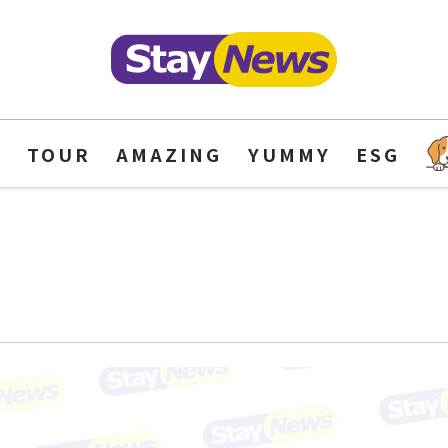
Y
TOUR
AMAZING
YUMMY
ESG