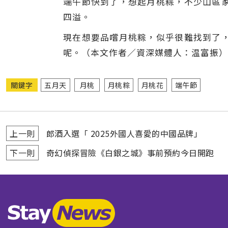
端午節快到了，想起月桃粽，不少山區
四溢。
現在想要品嚐月桃粽，似乎很難找到了
呢。（本文作者∕資深媒體人：温富振）
關鍵字
五月天
月桃
月桃粽
月桃花
端午節
上一則
郎酒入選「 2025外國人喜愛的中國品牌」
下一則
奇幻偵探冒險《白銀之城》事前預約今日開跑