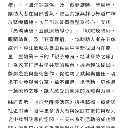
癒」、「海洋銅鑼浴」及「蘇菲旋轉」等課程，
讓助人者在自然香氣、聲音共振與靜心舞蹈中釋
放緊繃情緒。次日則以能量重整為核心，安排
「晶礦連結・五感療癒靜心」、「吠陀煉睛術・
眼睛瑜珈」及「狂喜舞蹈」，協助助人者在五感
練習、專注放鬆與自由舞動中重新找回內在能
量。壓軸第三日的「親子療育・地球探險之旅」
則為家庭打造共學共玩的舞台，透過趣味瑜珈、
戲劇遊戲與藝術創作，促進親子默契與信任。現
場不少參與者分享，這不僅是一場活動，更像是
一趟療癒之旅，讓人感受到臺東的溫暖與力量。
縣府表示，《自然醒慢活祭》透過藝術、療癒與
社區串連，陪伴更多助人者與家庭在繁忙與壓力
之中找到喘息的空間。三天來系列活動的成功舉
辦，讓臺東再次成為推廣慢活與心理健康的重要