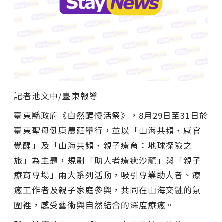
記者池文中/臺東報導
臺東縣政府《自然醒慢活祭》，8月29日至31日於
臺東聖母健康農莊舉行，並以「山海共頻・感官
覺醒」及「山海共頻・親子療育：地球探險之
旅」為主題，規劃「助人者療癒沙龍」與「親子
療育專場」兩大系列活動，吸引專業助人者、療
癒工作者及親子家庭參與，共同在山海交融的氛
圍裡，感受藝術與自然結合的深度療癒。