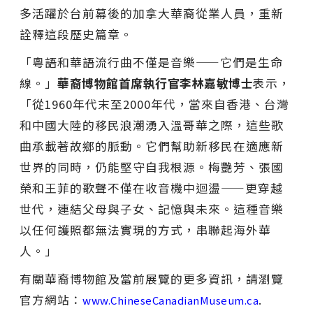
多活躍於台前幕後的加拿大華裔從業人員，重新
詮釋這段歷史篇章。
「粵語和華語流行曲不僅是音樂——它們是生命
線。」
華裔博物館首席執行官李林嘉敏博士
表示，
「從1960年代末至2000年代，當來自香港、台灣
和中國大陸的移民浪潮湧入溫哥華之際，這些歌
曲承載著故鄉的脈動。它們幫助新移民在適應新
世界的同時，仍能堅守自我根源。梅艷芳、張國
榮和王菲的歌聲不僅在收音機中迴盪——更穿越
世代，連結父母與子女、記憶與未來。這種音樂
以任何護照都無法實現的方式，串聯起海外華
人。」
有關華裔博物館及當前展覽的更多資訊，請瀏覽
官方網站：
.
www.ChineseCanadianMuseum.ca