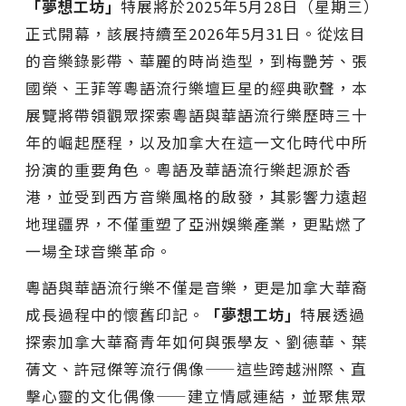
「夢想工坊」
特展將於2025年5月28日（星期三）
正式開幕，該展持續至2026年5月31日。從炫目
的音樂錄影帶、華麗的時尚造型，到梅艷芳、張
國榮、王菲等粵語流行樂壇巨星的經典歌聲，本
展覽將帶領觀眾探索粵語與華語流行樂歷時三十
年的崛起歷程，以及加拿大在這一文化時代中所
扮演的重要角色。粵語及華語流行樂起源於香
港，並受到西方音樂風格的啟發，其影響力遠超
地理疆界，不僅重塑了亞洲娛樂產業，更點燃了
一場全球音樂革命。
粵語與華語流行樂不僅是音樂，更是加拿大華裔
成長過程中的懷舊印記。
「夢想工坊」
特展透過
探索加拿大華裔青年如何與張學友、劉德華、葉
蒨文、許冠傑等流行偶像——這些跨越洲際、直
擊心靈的文化偶像——建立情感連結，並聚焦眾