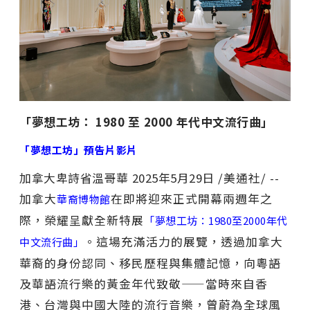
「夢想工坊：
1980
至
2000
年代中文流行曲」
「夢想工坊」預告片影片
加拿大卑詩省溫哥華
2025年5月29日
/美通社/ --
加拿大
在即將迎來正式開幕兩週年之
華裔博物館
際，榮耀呈獻全新特展
「夢想工坊：1980至2000年代
。這場充滿活力的展覽，透過加拿大
中文流行曲」
華裔的身份認同、移民歷程與集體記憶，向粵語
及華語流行樂的黃金年代致敬——當時來自香
港、台灣與中國大陸的流行音樂，曾蔚為全球風