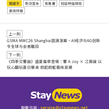
關鍵字
對流雲系
氣象署
短延時強降雨
豪雨特報
上一則
GSMA MWC26 Shanghai圆满落幕，AI经济与6G创新
令全球与会者瞩目
下一則
《四季交饗曲》盛夏篇章登場：饗 A Joy × 江振誠 以
玩心翻玩夏日餐桌 掀起蔚藍風味浪潮
service@staynews.net
聯繫信箱 :