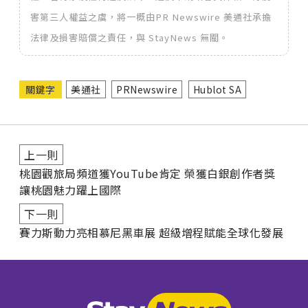
害第三人權益之虞，將一概由PR Newswire 美通社承擔
法律及損害賠償之責任，與 StayNews 無關。
關鍵字
美通社
PRNewswire
Hublot SA
上一則
桃園觀旅局頻道獲YouTube肯定 榮獲白銀創作者獎
讓桃園魅力躍上國際
下一則
賽力斯動力亮相慕尼黑車展 超級增程賦能全球化發展