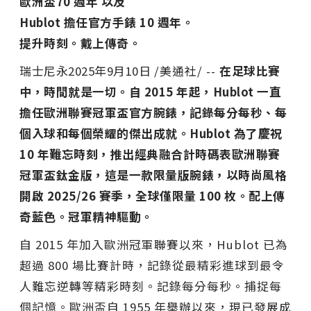
歐洲盃70
週年
以及
Hublot
擔任官方手錶 10
週年。
提升時刻。戴上傳奇。
瑞士尼永
2025年9月10日
/美通社/ --
在足球比賽
中，時間就是一切。自 2015
年起，Hublot
一直
擔任歐洲聯賽冠軍盃官方腕錶，記錄每分每秒、每
個入球和每個榮耀的傑出成就。Hublot
為了慶祝
10
年難忘時刻，推出經典融合計時碼表歐洲聯賽
冠軍盃鈦金版，這是一款限量版腕錶，以時尚風格
開
啟 2025/26
賽季，全球僅限量 100
枚。配上傳
奇藍色。冠軍精神驅動。
自 2015 年加入歐洲冠軍聯賽以來，Hublot 已為
超過 800 場比賽計時，記錄從最精彩進球到最令
人難忘逆轉等精彩時刻。記錄每分每秒。捕捉每
個記憶。歐洲盃自 1955 年舉辦以來，現已發展成