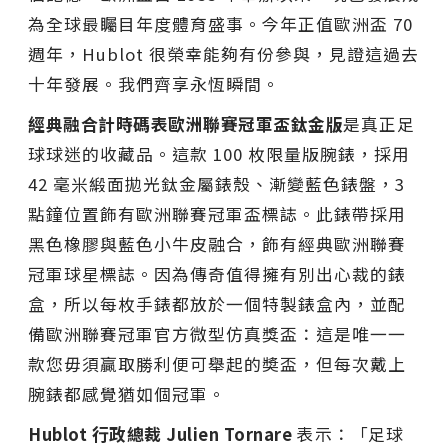
為全球最矚目年度體育盛事。今年正值歐洲盃 70
週年，Hublot 很榮幸能夠有份參與，見證這過去
十年發展。我們齊享永恆瞬間。
經典融合計時碼表歐洲聯賽冠軍盃鈦金版
是真正足
球球迷的收藏品。這款 100 枚限量版腕錶，採用
42 毫米緞面拋光鈦金屬錶殼、漸變藍色錶盤，3
點鐘位置飾有歐洲聯賽冠軍盃標誌。此錶帶採用
黑色橡膠與藍色小牛皮融合，飾有經典歐洲聯賽
冠軍球星標誌。因為傳奇值得擁有別出心裁的錶
盒，所以每枚手錶都放於一個特製錶盒內，並配
備歐洲聯賽冠軍官方微型仿真獎盃：這是唯一一
款您毋須贏取勝利便可舉起的奬盃，但每次戴上
腕錶都感覺猶如個冠軍。
Hublot
行政總裁
Julien Tornare
表示：
「足球