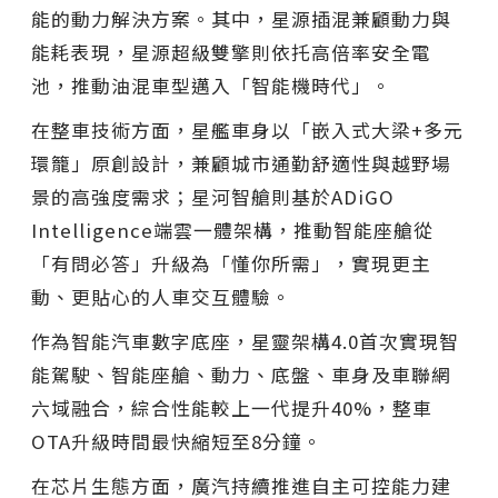
能的動力解決方案。其中，星源插混兼顧動力與
能耗表現，星源超級雙擎則依托高倍率安全電
池，推動油混車型邁入「智能機時代」。
在整車技術方面，星艦車身以「嵌入式大梁+多元
環籠」原創設計，兼顧城市通勤舒適性與越野場
景的高強度需求；星河智艙則基於ADiGO
Intelligence端雲一體架構，推動智能座艙從
「有問必答」升級為「懂你所需」，實現更主
動、更貼心的人車交互體驗。
作為智能汽車數字底座，星靈架構4.0首次實現智
能駕駛、智能座艙、動力、底盤、車身及車聯網
六域融合，綜合性能較上一代提升40%，整車
OTA升級時間最快縮短至8分鐘。
在芯片生態方面，廣汽持續推進自主可控能力建