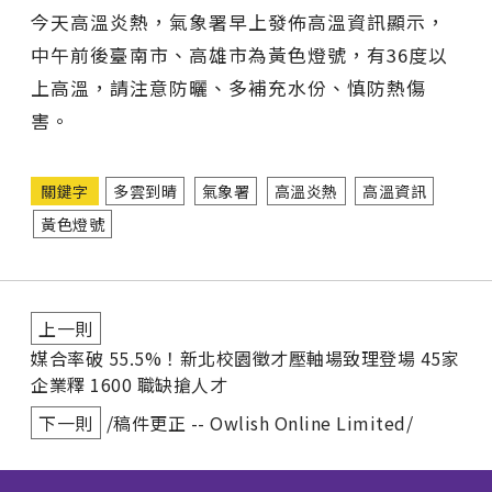
今天高溫炎熱，氣象署早上發佈高溫資訊顯示，
中午前後臺南市、高雄市為黃色燈號，有36度以
上高溫，請注意防曬、多補充水份、慎防熱傷
害。
關鍵字
多雲到晴
氣象署
高溫炎熱
高溫資訊
黃色燈號
上一則
媒合率破 55.5%！新北校園徵才壓軸場致理登場 45家
企業釋 1600 職缺搶人才
下一則
/稿件更正 -- Owlish Online Limited/