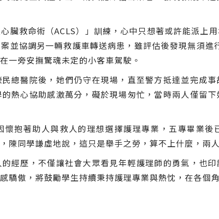
心臟救命術（ACLS）」訓練，心中只想著或許能派上
案並協調另一輛救護車轉送病患，雖評估後發現無須進行
在一旁安撫驚魂未定的小客車駕駛。
榮民總醫院後，她們仍守在現場，直至警方抵達並完成事
學的熱心協助感激萬分，礙於現場匆忙，當時兩人僅留下
因懷抱著助人與救人的理想選擇護理專業，五專畢業後
，陳同學謙虛地說，這只是舉手之勞，算不上什麼，兩
人的經歷，不僅讓社會大眾看見年輕護理師的勇氣，也印
感驕傲，將鼓勵學生持續秉持護理專業與熱忱，在各個