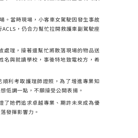
用場。當時現場，小客車女駕駛因發生事故
ACLS，仍合力幫忙拉開救護車副駕駛座
故處理，接著還幫忙將散落現場的物品送
姓名與就讀學校，事後特地致電校方，希
已順利考取護理師證照，為了增進專業知
人想低調一點，不願接受公開表揚。
證了她們追求卓越專業、期許未來成為優
角落發揮影響力。