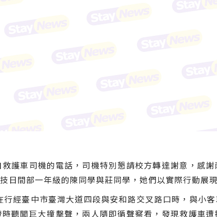
自救護車司機的電話，司機特別懇請校方轉達謝意，感謝
技日間部一年級的陳同學與莊同學，她們以實際行動展
護車在行經臺中市臺灣大道四段與安和路交叉路口時，與小
燈時聽聞巨大撞擊聲，兩人隨即循聲察看，發現救護車遭