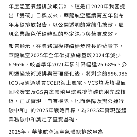
年度溫室氣體排放報告》。這是自2020年我國提
出「雙碳」目標以來，華龍航空連續第五年發布
年度碳排放報告，以公開透明的常態化披露，展
現企業綠色低碳轉型的堅定決心與紮實成效。
報告顯示，在業務規模持續穩步增長的背景下，
華龍航空2025年全年碳排放總量較2024年減少
6.96%，較基準年2021年累計降幅達26.68%。公
司通過技術減排與管理優化後，將剩余的996.085
tCO₂e通過購買CCER海上風電、VCS垃圾填埋氣
回收發電及GS畜禽養殖甲烷減排等碳信用完成核
銷，正式實現「自有機隊、地面保障及辦公運行
碳中和」的2025年戰略目標，為2035年實現整體
業務碳中和奠定了堅實基礎。
2025年，華龍航空溫室氣體總排放量為