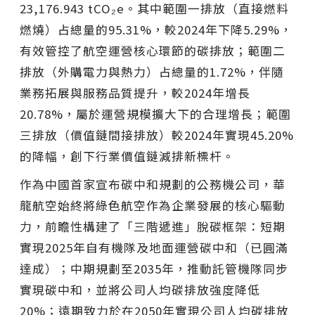
23,176.943 tCO₂e。其中範圍一排放（直接燃料
燃燒）占總量的95.31%，較2024年下降5.29%，
有效管控了航空運營核心環節的碳排放；範圍二
排放（外購電力與熱力）占總量的1.72%，伴隨
業務拓展與服務品質提升，較2024年增長
20.78%，屬於運營規模擴大下的合理增長；範圍
三排放（價值鏈間接排放）較2024年實現45.20%
的降幅，創下行業價值鏈減排新標杆。
作為中國首家宣布碳中和規劃的公務機公司，華
龍航空始終將綠色航空作為企業發展的核心驅動
力，前瞻性構建了「三階遞進」脫碳框架：短期
實現2025年自有機隊及地面運營碳中和（已圓滿
達成）；中期規劃至2035年，推動託管機隊同步
實現碳中和，並將公司人均碳排放強度降低
20%；遠期致力於在2050年實現公司人均碳排放