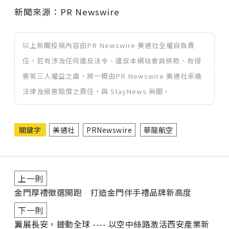
新聞來源：PR Newswire
以上新聞投稿內容由PR Newswire 美通社全權自負責
任，若有涉及任何違反法令、違反本網站會員條款、有侵
害第三人權益之虞，將一概由PR Newswire 美通社承擔
法律及損害賠償之責任，與 StayNews 無關。
關鍵字
美通社
PRNewswire
華龍航空
上一則
金門厚禮徵選開跑 打造金門伴手禮品牌新高度
下一則
翼展長安，鏈動全球 ---- 以空中絲路激活西安產業新