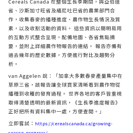
Cereals Canada 在整個生長季期間，與亞伯達
省、沙斯加寸旺省及緬尼吐巴省的農業部門合
作，收集春麥的播種進度、農作物生長情況及質
素，以及收割活動的資料。 這些資訊以簡明易用
的互動方式整合呈現，配備地圖、各省焦點摘
要，並附上詳細農作物報告的連結。 報告亦備有
過去幾年的歷史數據，方便進行對比及趨勢分
析。
van Aggelen 說：「加拿大多數春麥產量集中在
草原三省，該報告讓全球買家清晰看到農作物從
播種到收穫的發育過程。 世界各地的客戶皆重視
取得清楚透明的最新資訊，《生長季進度報告》
正好把所有資料集中一處，方便查閱。」
立即嘗試：
https://cerealscanada.ca/growing-
season-progress/