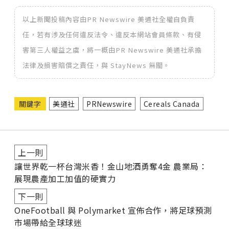
以上新聞投稿內容由PR Newswire 美通社全權自負責
任，若有涉及任何違反法令、違反本網站會員條款、有侵
害第三人權益之虞，將一概由PR Newswire 美通社承擔
法律及損害賠償之責任，與 StayNews 無關。
關鍵字
美通社
PRNewswire
Cereals Canada
上一則
讓世界乾一杯台灣米香！金山地酒勇奪4金 農業局：
展現農產加工加值的硬實力
下一則
OneFootball 與 Polymarket 宣佈合作，將足球預測
市場帶給全球球迷