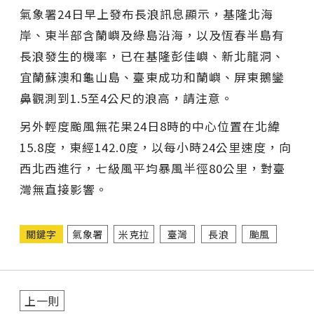
氣象署24日早上發布長浪訊息顯示，基隆北海
岸、東半部含蘭嶼及綠島沿海，以及恆春半島有
長浪發生的機率，已在基隆彭佳嶼、新北龍洞、
宜蘭蘇澳和龜山島、臺東成功和蘭嶼、屏東鵝鑾
鼻觀測到1.5至4公尺的浪高，請注意。
另外輕度颱風無花果24日8時的中心位置在北緯
15.8度，東經142.0度，以每小時24公里速度，向
西北西進行，七級風平均暴風半徑80公里，對臺
灣無直接影響。
關鍵字
氣象署
米克拉
臺灣
長浪
颱風
上一則