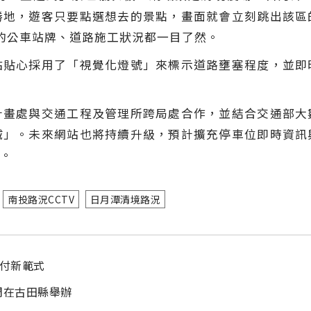
勝地，遊客只要點選想去的景點，畫面就會立刻跳出該區
地的公車站牌、道路施工狀況都一目了然。
站貼心採用了「視覺化燈號」來標示道路壅塞程度，並即
計畫處與交通工程及管理所跨局處合作，並結合交通部大
城」。未來網站也將持續升級，預計擴充停車位即時資訊
。
南投路況CCTV
日月潭清境路況
支付新範式
周在古田縣舉辦