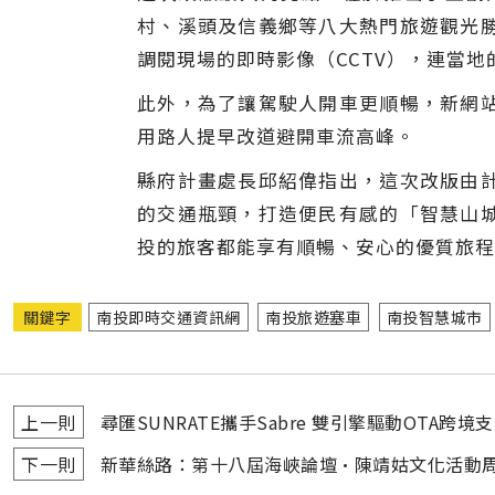
村、溪頭及信義鄉等八大熱門旅遊觀光
調閱現場的即時影像（CCTV），連當
此外，為了讓駕駛人開車更順暢，新網
用路人提早改道避開車流高峰。
縣府計畫處長邱紹偉指出，這次改版由
的交通瓶頸，打造便民有感的「智慧山
投的旅客都能享有順暢、安心的優質旅程
關鍵字
南投即時交通資訊網
南投旅遊塞車
南投智慧城市
上一則
尋匯SUNRATE攜手Sabre 雙引擎驅動OTA跨境
下一則
新華絲路：第十八屆海峽論壇•陳靖姑文化活動