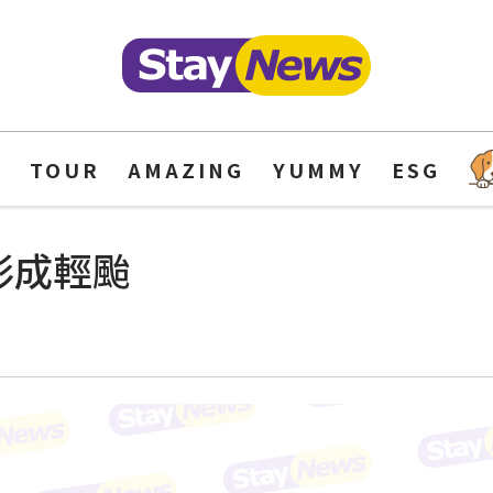
Y
TOUR
AMAZING
YUMMY
ESG
形成輕颱