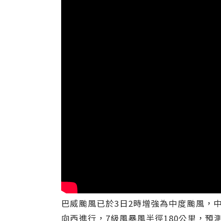
巴威颱風已於3日2時增強為中度颱風，中
向西進行，7級風暴風半徑180公里，預