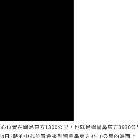
心位置在關島東方1300公里，也就是鵝鑾鼻東方3930公
測4日2時的中心位置會來到鵝鑾鼻東方3510公里的海面上