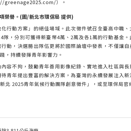
reenage2025.com/）。
項榮譽。(圖/新北市環保局 提供)
地化行動方案」的絕佳場域。此次徵件號召全臺高中職、
4隊，分別可獲得新臺幣4萬、2萬及各1萬的行動基金。此
候行動，決選勝出隊伍更將於國際論壇中發表，不僅讓自
踐，持續發揮青年影響力。
動內容不拘，鼓勵青年善用影像紀錄、實地進入社區與長
期待青年提出豐富的解決方案，為臺灣的永續發展注入新
新北 2025青年氣候行動團隊創意徵件」，或至環保局
除3,811公斤海廢