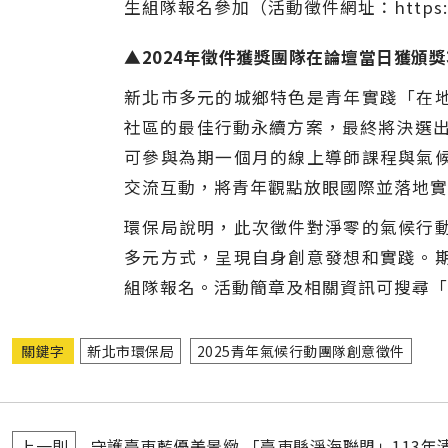
生組隊報名參加（活動徵件網址：https://g
▲2024年徵件獲獎團隊在論壇當日獲頒獎
新北市多元的城鄉特色是青年實踐「在
社區的最佳行動永續方案，最終將決選出
可參與為期一個月的線上導師課程與氣
交流互動，將青年觀點放眼國際並落地實
環保局說明，此次徵件對淨零的氣候行
多元方式，呈現自身創意發想和實踐。
組隊報名。活動簡章及相關資訊可搜尋「
關鍵字
新北市環保局
2025青年氣候行動團隊創意徵件
上一則
守護臺東藍優美景緻 「臺東縣淨海聯盟」113年清