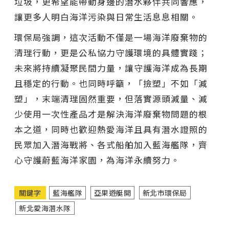
垃圾，更希望能帶動身邊的潛水夥伴共同響應，
讓更多人明白海洋污染與日常生活息息相關。
環保局強調，這次活動不僅是一場海洋廢棄物的
清理行動，更是公私協力守護環境的具體實踐；
未來將持續凝聚民間力量，讓守護海洋成為長期
且穩定的行動。也同時呼籲，「撿塑」不如「減
塑」，末端清理固然重要，但落實源頭減量、減
少使用一次性產品才是解決海洋廢棄物問題的根
本之道，同時也歡迎熱愛海洋且具有潛水證照的
民眾加入潛海戰將、各式船舶加入藍海艦隊，齊
心守護蔚藍海洋家園，為海洋永續努力。
關鍵字
藍海艦隊
亞果遊艇開
新北市環保局
新北愛海潛水隊