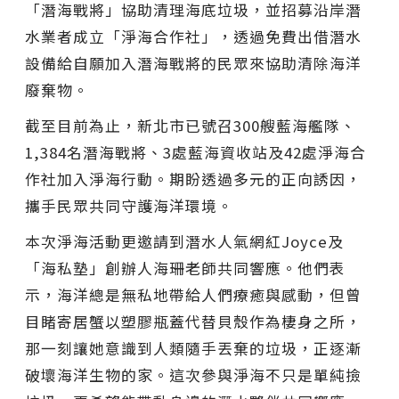
「潛海戰將」協助清理海底垃圾，並招募沿岸潛
水業者成立「淨海合作社」，透過免費出借潛水
設備給自願加入潛海戰將的民眾來協助清除海洋
廢棄物。
截至目前為止，新北市已號召300艘藍海艦隊、
1,384名潛海戰將、3處藍海資收站及42處淨海合
作社加入淨海行動。期盼透過多元的正向誘因，
攜手民眾共同守護海洋環境。
本次淨海活動更邀請到潛水人氣網紅Joyce及
「海私塾」創辦人海珊老師共同響應。他們表
示，海洋總是無私地帶給人們療癒與感動，但曾
目睹寄居蟹以塑膠瓶蓋代替貝殼作為棲身之所，
那一刻讓她意識到人類隨手丟棄的垃圾，正逐漸
破壞海洋生物的家。這次參與淨海不只是單純撿