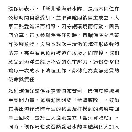
環保局表示，「新北愛海潛水隊」是局內同仁在
公餘時間自發受訓，並取得證照後自主成立，大
家因熱愛海洋而相聚、因守護環境而行動。團員
們分享，初次參與淨海任務時，目睹海底充斥著
許多廢棄物，與原本想像中清澈的海洋形成強烈
落差，甚至看見魚群被迫在垃圾之間穿梭，深刻
感受到海洋生態所承受的沉重壓力，這份衝擊也
讓每一次的水下清理工作，都轉化為責無旁貸的
使命與責任。
為維護海洋潔淨並落實源頭管制，環保局積極攜
手民間力量，邀請漁民組成「藍海艦隊」，鼓勵
其將出海作業時產生的物品及打撈到的海廢帶回
岸上回收，並於三大漁港設立「藍海資收站」。
同時，環保局也號召熱愛潛水的團體與個人加入