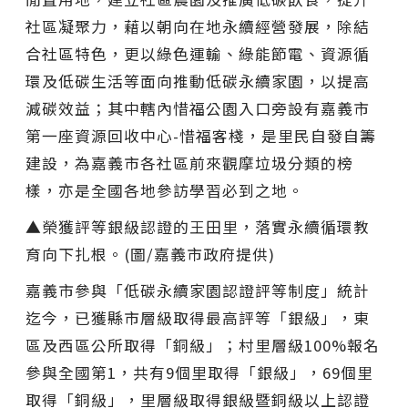
社區凝聚力，藉以朝向在地永續經營發展，除結
合社區特色，更以綠色運輸、綠能節電、資源循
環及低碳生活等面向推動低碳永續家園，以提高
減碳效益；其中轄內惜福公園入口旁設有嘉義市
第一座資源回收中心-惜福客棧，是里民自發自籌
建設，為嘉義市各社區前來觀摩垃圾分類的榜
樣，亦是全國各地參訪學習必到之地。
▲榮獲評等銀級認證的王田里，落實永續循環教
育向下扎根。(圖/嘉義市政府提供)
嘉義市參與「低碳永續家園認證評等制度」統計
迄今，已獲縣市層級取得最高評等「銀級」，東
區及西區公所取得「銅級」；村里層級100%報名
參與全國第1，共有9個里取得「銀級」，69個里
取得「銅級」，里層級取得銀級暨銅級以上認證