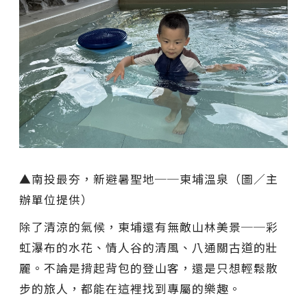
▲南投最夯，新避暑聖地──東埔溫泉（圖／主
辦單位提供）
除了清涼的氣候，東埔還有無敵山林美景──彩
虹瀑布的水花、情人谷的清風、八通關古道的壯
麗。不論是揹起背包的登山客，還是只想輕鬆散
步的旅人，都能在這裡找到專屬的樂趣。