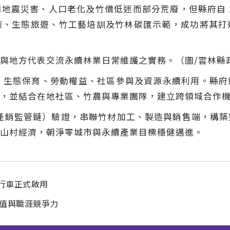
地震災害、人口老化及竹價低迷而部分荒廢，但縣府自 1
癒、生態旅遊、竹工藝培訓及竹林碳匯示範，成功將其打
與地方代表交流永續林業日常維護之實務。（圖/雲林縣
林管理、生態保育、勞動權益、社區參與及資源永續利用。縣
，並結合在地社區、竹農與專業團隊，建立跨領域合作
oC（產銷監管鏈）驗證，串聯竹材加工、製造與銷售端，構
山村經濟，朝淨零城市與永續產業目標穩健邁進。
自行車正式啟用
價值與職涯競爭力