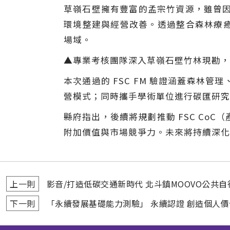
草嶺石壁擁有豐富的孟宗竹資源，雖曾因
環境整建與經營改善。透過整合森林療
場域。
▲專業考核團隊深入草嶺石壁竹林現勘，
本次通過的 FSC FM 驗證涵蓋森
營模式；同時攜手學術單位進行碳匯研究
縣府指出，後續將規劃推動 FSC C
附加價值與市場競爭力。未來將持續深化
上一則
影音/打造低碳交通新時代 北斗鎮MOOVO公共
下一則
「永續發展基礎能力測驗」 永續認證 創造個人