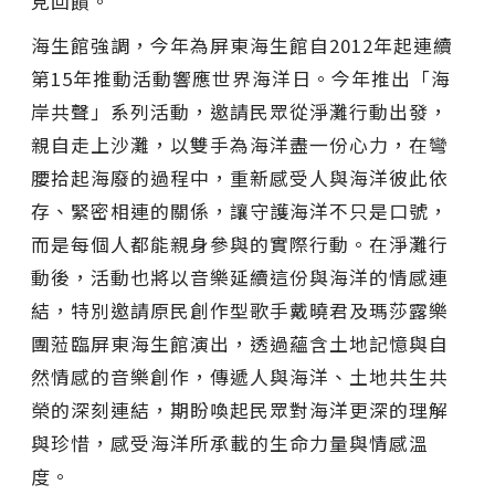
見回饋。
海生館強調，今年為屏東海生館自2012年起連續
第15年推動活動響應世界海洋日。今年推出「海
岸共聲」系列活動，邀請民眾從淨灘行動出發，
親自走上沙灘，以雙手為海洋盡一份心力，在彎
腰拾起海廢的過程中，重新感受人與海洋彼此依
存、緊密相連的關係，讓守護海洋不只是口號，
而是每個人都能親身參與的實際行動。在淨灘行
動後，活動也將以音樂延續這份與海洋的情感連
結，特別邀請原民創作型歌手戴曉君及瑪莎露樂
團蒞臨屏東海生館演出，透過蘊含土地記憶與自
然情感的音樂創作，傳遞人與海洋、土地共生共
榮的深刻連結，期盼喚起民眾對海洋更深的理解
與珍惜，感受海洋所承載的生命力量與情感溫
度。