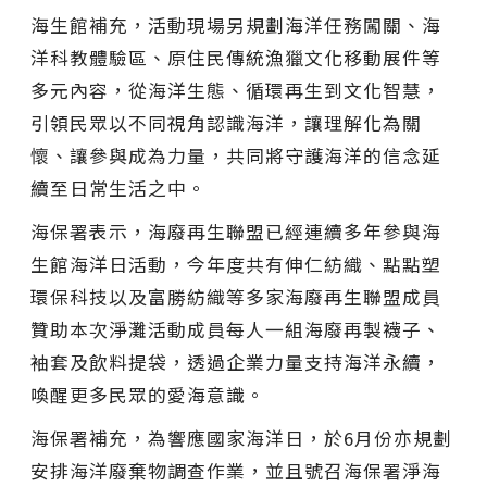
海生館補充，活動現場另規劃海洋任務闖關、海
洋科教體驗區、原住民傳統漁獵文化移動展件等
多元內容，從海洋生態、循環再生到文化智慧，
引領民眾以不同視角認識海洋，讓理解化為關
懷、讓參與成為力量，共同將守護海洋的信念延
續至日常生活之中。
海保署表示，海廢再生聯盟已經連續多年參與海
生館海洋日活動，今年度共有伸仁紡織、點點塑
環保科技以及富勝紡織等多家海廢再生聯盟成員
贊助本次淨灘活動成員每人一組海廢再製襪子、
袖套及飲料提袋，透過企業力量支持海洋永續，
喚醒更多民眾的愛海意識。
海保署補充，為響應國家海洋日，於6月份亦規劃
安排海洋廢棄物調查作業，並且號召海保署淨海