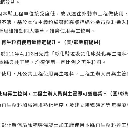
範效益。
本縣工程單位接受度低，故以運往外縣市工程做使用，於
顧不暇，基於本位主義紛紛築起高牆拒絕外縣市粒料進入
創新思維推動四大變革，推廣使用再生粒料。
，再生粒料使用量穩定提升。（圖/彰縣府提供)
於111年4月18日完成「彰化縣垃圾焚化廠焚化再生粒
理本縣公共工程，均須使用一定比例之再生粒料。
合使用，凡公共工程使用再生粒料，工程主辦人員與主管
使用再生粒料，工程主辦人員與主管即可獲嘉獎。（圖/彰縣
過再生粒料加強翻堆熟化程序，及建立陶瓷磚瓦等無機廢
：彰化環保局除輔導混凝土加工廠使用本縣再生粒料達工