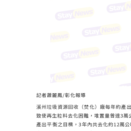
記者蕭麗鳳/彰化報導
溪州垃圾資源回收（焚化）廠每年約產出
致使再生粒料去化困難，堆置量曾達3萬
產出平衡之目標，3年內共去化約12萬