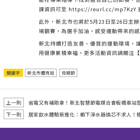
課資訊可至 https://reurl.cc/mp7Kz
此外，新北市也將於5月23日至26日
場觀賽，為選手加油，感受運動帶來的感
新北持續打造友善、優質的運動環境，
用健康累積幸福。更多活動資訊請關注【
關鍵字
新北市體育局
母親節
上一則
省電又有補助拿！新北智慧節電媒合會板橋車站登場
下一則
居家飲水體驗新進化：櫥下淨水器換芯不求人！