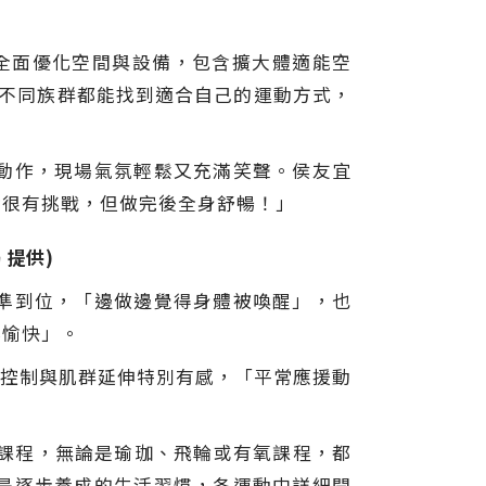
，全面優化空間與設備，包含擴大體適能空
讓不同族群都能找到適合自己的運動方式，
動作，現場氣氛輕鬆又充滿笑聲。侯友宜
實很有挑戰，但做完後全身舒暢！」
 提供)
準到位，「邊做邊覺得身體被喚醒」，也
鬆愉快」。
心控制與肌群延伸特別有感，「平常應援動
型課程，無論是瑜珈、飛輪或有氧課程，都
是逐步養成的生活習慣，各運動中詳細開