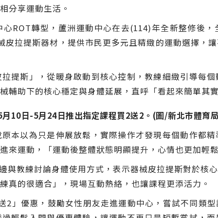
相分享運動生活。
心ROT轉型，蘆洲運動中心在去(114)年全新整修後
械皮拉提斯器材，提供市民更多元且精緻的運動選擇，
皮拉提斯」，從暖身啟動到核心控制，教練細緻引導每個
械輔助下的核心穩定與身體延展，直呼「看起來簡單其
10日-5月24日推出指定課程買2送2。(圖/新北市體育局
說原本以為只是伸展放鬆，實際操作才發現每個動作都精
進來運動，「運動後整體狀態明顯提升，心情也更加輕
驗一邊與教練討論身體使用方式，表示器械皮拉提斯對於核
練真的很適合」，現場互動熱絡，也讓課程更添活力。
送2」優惠，鼓勵女性朋友走進運動中心，嘗試不同類
透過輕鬆入門與優惠體驗，讓運動不再只是短暫嘗試，而