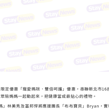
限定優惠「寵愛媽咪．雙倍呵護」優惠，串聯新北市16座國
民眾陪媽媽一起動起來，把健康當成最貼心的禮物。
媽」林美秀及富邦悍將應援團長「布布寶貝」Bryan，實