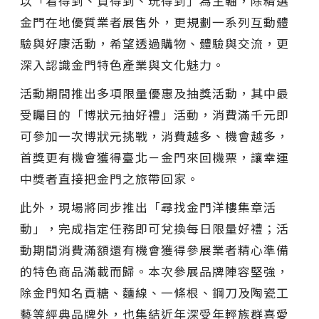
以「看得到、買得到、玩得到」為主軸，除精選
金門在地優質業者展售外，更規劃一系列互動體
驗與好康活動，希望透過購物、體驗與交流，更
深入認識金門特色產業與文化魅力。
活動期間推出多項限量優惠及抽獎活動，其中最
受矚目的「博狀元抽好禮」活動，消費滿千元即
可參加一次博狀元挑戰，消費越多、機會越多，
首獎更有機會獲得臺北－金門來回機票，讓幸運
中獎者直接把金門之旅帶回家。
此外，現場將同步推出「尋找金門洋樓集章活
動」，完成指定任務即可兌換每日限量好禮；活
動期間消費滿額還有機會獲得參展業者精心準備
的特色商品滿載而歸。本次參展品牌陣容堅強，
除金門知名貢糖、麵線、一條根、鋼刀及陶瓷工
藝等經典品牌外，也集結近年深受年輕族群喜愛