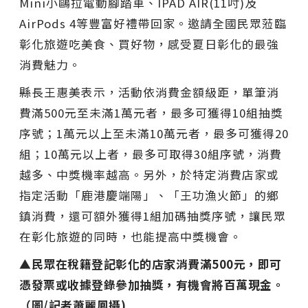
Mini小鷗拉電動腳踏車、IPAD AIR(11吋)及
AirPods 4等豐富好禮帶回家。邀請全國民眾蒞臨
彰化旅遊吃美食、買好物，感受夏日彰化的最強
消費魅力。
縣長王惠美表示，活動依消費金額級距，單筆消
費滿500元至未滿1萬元者，最多可獲得10組抽獎
序號；1萬元以上至未滿10萬元者，最多可獲得20
組；10萬元以上者，最多可取得30組序號，消費
越多、中獎機率越高。另外，於特定消費店家或
指定活動「鹿港慶端陽」、「王功漁火節」的鄉
鎮消費，還可額外獲得1組加碼抽獎序號，讓民眾
在彰化旅遊的同時，也能提高中獎機會。
▲民眾在稅籍登記彰化的店家消費滿500元，即可
憑發票或收據登錄參加抽獎，有機會將百萬現金。
（圖/記者蕭麗鳳攝)