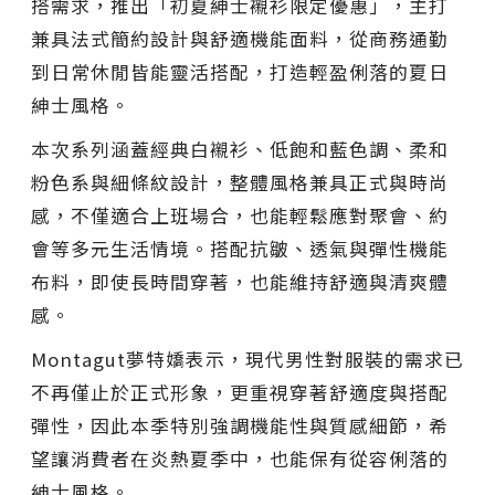
搭需求，推出「初夏紳士襯衫限定優惠」，主打
兼具法式簡約設計與舒適機能面料，從商務通勤
到日常休閒皆能靈活搭配，打造輕盈俐落的夏日
紳士風格。
本次系列涵蓋經典白襯衫、低飽和藍色調、柔和
粉色系與細條紋設計，整體風格兼具正式與時尚
感，不僅適合上班場合，也能輕鬆應對聚會、約
會等多元生活情境。搭配抗皺、透氣與彈性機能
布料，即使長時間穿著，也能維持舒適與清爽體
感。
Montagut夢特嬌表示，現代男性對服裝的需求已
不再僅止於正式形象，更重視穿著舒適度與搭配
彈性，因此本季特別強調機能性與質感細節，希
望讓消費者在炎熱夏季中，也能保有從容俐落的
紳士風格。