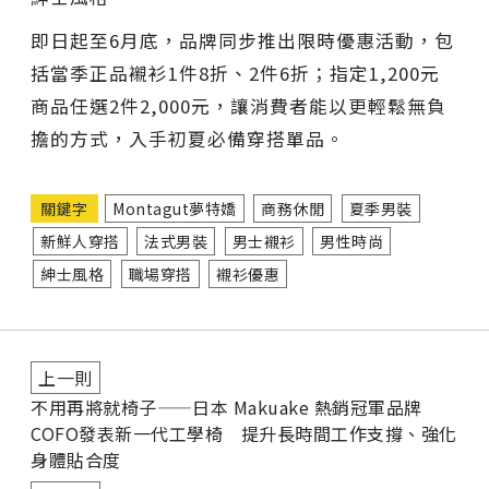
即日起至6月底，品牌同步推出限時優惠活動，包
括當季正品襯衫1件8折、2件6折；指定1,200元
商品任選2件2,000元，讓消費者能以更輕鬆無負
擔的方式，入手初夏必備穿搭單品。
關鍵字
Montagut夢特嬌
商務休閒
夏季男裝
新鮮人穿搭
法式男裝
男士襯衫
男性時尚
紳士風格
職場穿搭
襯衫優惠
上一則
不用再將就椅子——日本 Makuake 熱銷冠軍品牌
COFO發表新一代工學椅 提升長時間工作支撐、強化
身體貼合度