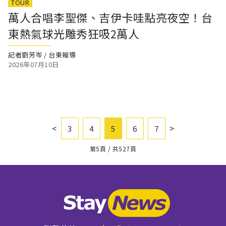
TOUR
萬人合唱李聖傑、吉伊卡哇點亮夜空！台
東熱氣球光雕秀狂吸2萬人
記者劉芳岑 / 台東報導
2026年07月10日
<
>
3
4
5
6
7
第5頁 / 共527頁