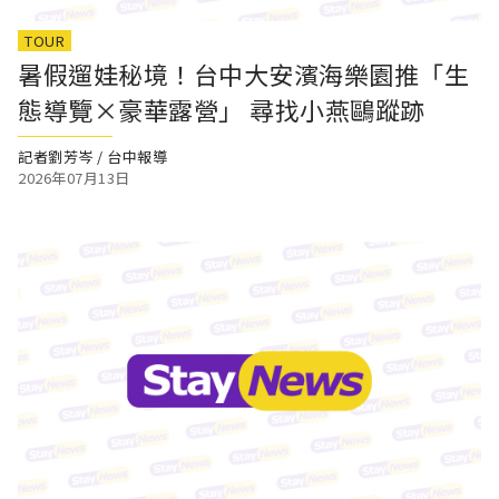
TOUR
暑假遛娃秘境！台中大安濱海樂園推「生
態導覽×豪華露營」 尋找小燕鷗蹤跡
記者劉芳岑 / 台中報導
2026年07月13日