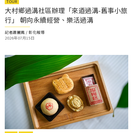
TOUR
大村鄉過溝社區辦理「來逎過溝-舊事小旅
行」 朝向永續經營、樂活過溝
記者蕭麗鳳 / 彰化報導
2026年07月15日