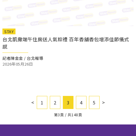
STAY
台北凱撒端午住房送人氣粽禮 百年香舖香包增添佳節儀式
感
記者陳金金 / 台北報導
2026年05月26日
<
>
1
2
3
4
5
第3頁 / 共148頁