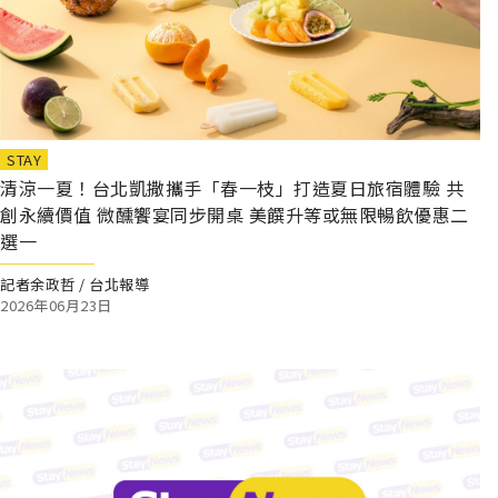
STAY
清涼一夏！台北凱撒攜手「春一枝」打造夏日旅宿體驗 共
創永續價值 微醺饗宴同步開桌 美饌升等或無限暢飲優惠二
選一
記者余政哲 / 台北報導
2026年06月23日